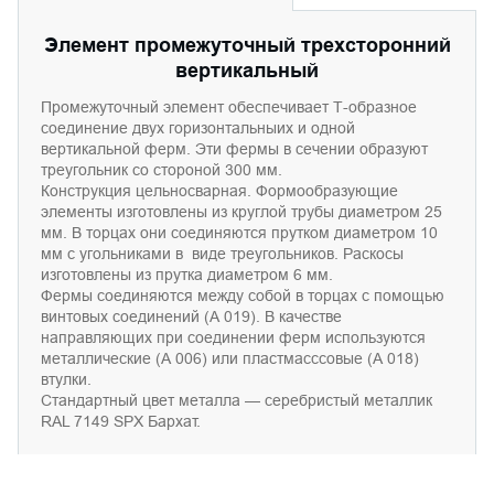
Элемент промежуточный трехсторонний
вертикальный
Пром
е
ж
уточный э
лемент
обеспечивает
Т-
образное
соединение
дв
у
х горизонтальн
ы
их
и
одн
ой
вертикально
й
ферм.
Эти
ферм
ы
в
сечении образуют
тр
еугольник со
стороно
й
300 мм.
Конструкц
и
я
цельносварная
. Формо
образующие
э
лемент
ы изготовлены и
з кругло
й
труб
ы
д
и
аметром 25
мм.
В
торц
а
х они
соединяются
прутком д
и
аметром 10
мм
с угольниками в
ви
де
тр
еугольников
. Р
ас
кос
ы
изготовлены и
з прутка д
и
аметром 6 мм.
Ф
ерм
ы
с
оединяются
м
е
ж
ду
собо
й в
торц
а
х
с помощью
винтов
ы
х
соединений
(А 019). В
качестве
напр
авляющих
при
соединении
ферм
используются
метал
лические
(А 006)
или
пластмас
ссовые
(А 018)
втулки.
Стандартн
ы
й
цвет
метал
ла
— с
е
р
е
б
ристый металлик
RAL 7149 SPX Бархат.