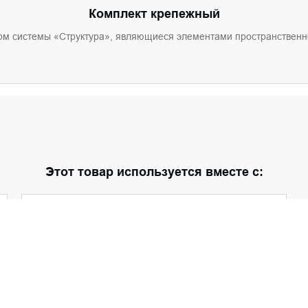
Комплект крепежный
м систем
ы
«Структура»,
являющиеся э
лементами простр
анственн
Этот товар используется вместе с: