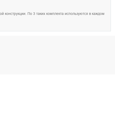
ой
конструкц
ии
. По 3 таких комплект
а используются в каждом