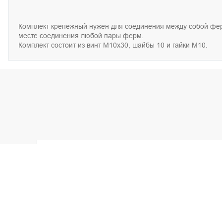
Комплект кр
епежный нужен
для
соединения между собой
фер
месте соединения любой пары ферм
.
Комплект
состоит из
винт М10х30, шайб
ы
10
и
гайк
и
М10.