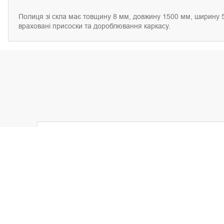
Полиця зі скла має товщину 8 мм, довжину 1500 мм, ширину 500
враховані присоски та дороблювання каркасу.
Модуль 1 (без полиць)