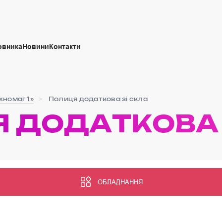
овника
Новини
Контакти
хномаг 1»
Полиця додаткова зі скла
 ДОДАТКОВА 
ОБЛАДНАННЯ