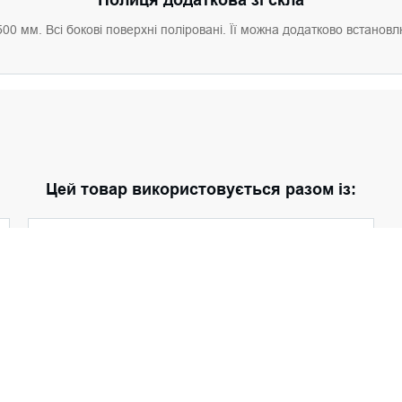
 мм. Всі бокові поверхні поліровані. Її можна додатково встановлю
Цей товар використовується разом із:
Модуль 2 (з полицями)