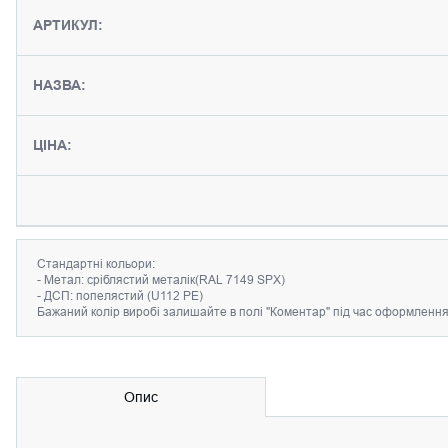
АРТИКУЛ:
НАЗВА:
ЦІНА:
Cтандартні кольори:
- Метал: сріблястий металік(RAL 7149 SPX)
- ДСП: попелястий (U112 PE)
Бажаний колір виробі залишайте в полі "Коментар" під час оформленн
Опис