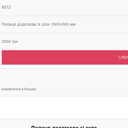
К012
Полиця додаткова зі скла 1500×500 мм
2856 грн
Ку
я замовлення в Кошику
Полиця додаткова зі скла