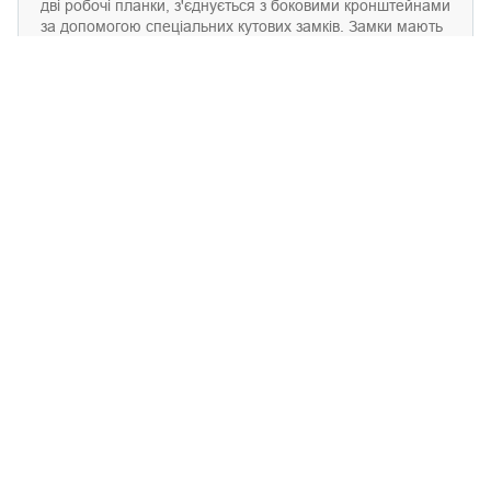
дві робочі планки, з'єднується з боковими кронштейнами
за допомогою спеціальних кутових замків. Замки мають
виступ, що не дає сковзнути вішаку з робочої частини
штанги на боковий кронштейн.
Цей товар використовується разом із:
Стійки настінні
L-стійки