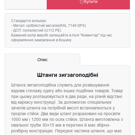
Купити
Cтандартні кольори:
- Метал: сріблястий металік(RAL 7149 SPX)
- ДСП: попелястий (U112 PE)
Бажаний колір виробі залишайте в полі "Коментар" під час
оформлення замовлення в Кошику
Опис
Штанги зигзагоподібні
Штанга зигзагоподібна служить для розвішування
вздовж стелажу одягу або інших подібних товарів. Товар
при цьому розташовується в два ряди, на різній відстані
від каркасу конструкції. За допомогою спеціальних
зачепів штанга на потрібній висоті встановлюється у
прорізи стійок. Два види штанг розраховані на просвіти
1000 мм і 1200 мм по осях стійок. Штанга виготовлена з
овальної труби 30×15 мм в перетині й має збірно-
розбірну конструкцію. Передня частина штанги, що має