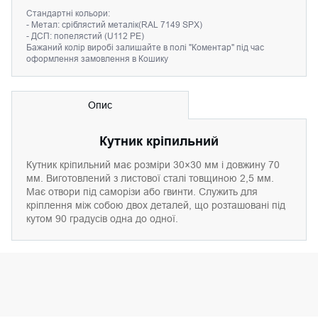
Cтандартні кольори:
- Метал: сріблястий металік(RAL 7149 SPX)
- ДСП: попелястий (U112 PE)
Бажаний колір виробі залишайте в полі "Коментар" під час
оформлення замовлення в Кошику
Опис
Кутник кріпильний
Кутник кріпильний має розміри 30×30 мм і довжину 70
мм. Виготовлений з листової сталі товщиною 2,5 мм.
Має отвори під саморізи або гвинти. Служить для
кріплення між собою двох деталей, що розташовані під
кутом 90 градусів одна до одної.