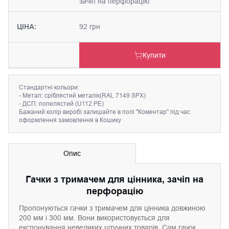
зачіп на перфорацію
ЦІНА:
92 грн
Купити
Cтандартні кольори:
- Метал: сріблястий металік(RAL 7149 SPX)
- ДСП: попелястий (U112 PE)
Бажаний колір виробі залишайте в полі "Коментар" під час
оформлення замовлення в Кошику
Опис
Гачки з тримачем для цінника, зачіп на
перфорацію
Пропонуються гачки з тримачем для цінника довжиною
200 мм і 300 мм. Вони використовується для
експонування невеликих штучних товарів. Сам гачок