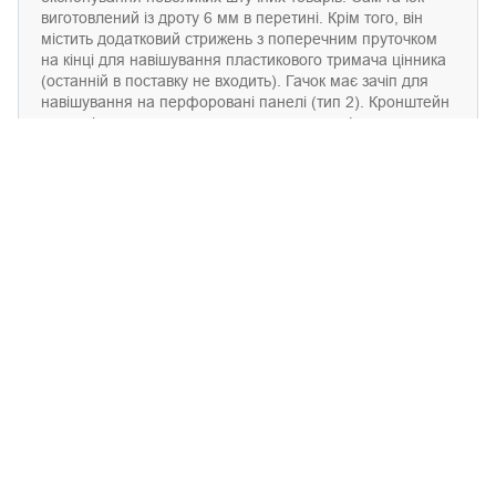
виготовлений із дроту 6 мм в перетині. Крім того, він
містить додатковий стрижень з поперечним пруточком
на кінці для навішування пластикового тримача цінника
(останній в поставку не входить). Гачок має зачіп для
навішування на перфоровані панелі (тип 2). Кронштейн
може вільно переставлятися в межах перфорованого
листа-основи.
Цей товар використовується разом із:
Панелі металеві
перфоровані