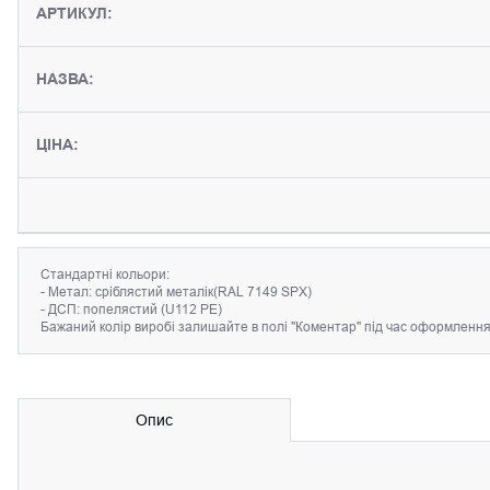
АРТИКУЛ:
НАЗВА:
ЦІНА:
Cтандартні кольори:
- Метал: сріблястий металік(RAL 7149 SPX)
- ДСП: попелястий (U112 PE)
Бажаний колір виробі залишайте в полі "Коментар" під час оформленн
Опис