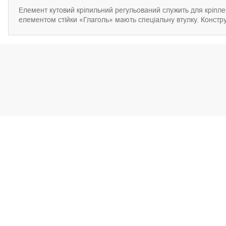
Елемент кутовий кріпильний регульований служить для кріпленн
елементом стійки «Глаголь» мають спеціальну втулку. Констру
Стійки «Глаголь» односторонні