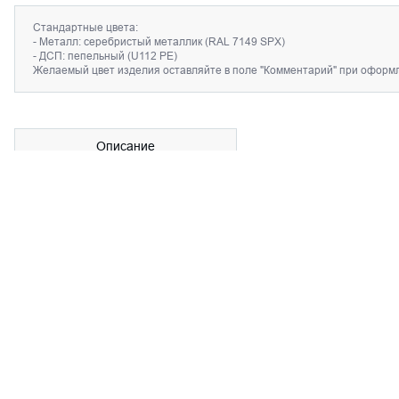
Стандартные цвета:
- Металл: серебристый металлик (RAL 7149 SPX)
- ДСП: пепельный (U112 PE)
Желаемый цвет изделия оставляйте в поле "Комментарий" при оформл
Описание
Стяжка,
как и
ст
о
йк
а
,
является
базов
ы
м
э
лементом для
созда
Матер
и
ал стяжки — квадратная в
сечении
стал
ьная
труба р
а
Пр
едлага
ются 3 р
а
зм
е
р
а
стяж
е
к,
которые обеспечивают
стан
У с
тяж
е
к
есть
отв
ерстия
,
которые можно использовать для м
Стандартн
ы
й
цвет
метал
ла
— с
е
р
е
б
ристый
метал
ли
к RAL 71