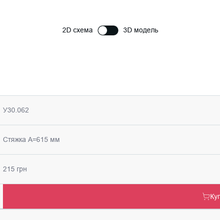
2D схема
3D модель
У30.062
Стяжка А=615 мм
215 грн
Ку