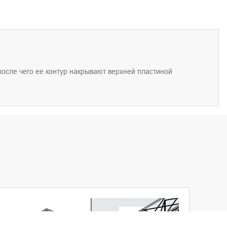
п
о
сл
е
ч
е
го
ее
контур накр
ы
вают верхн
ей
пластино
й