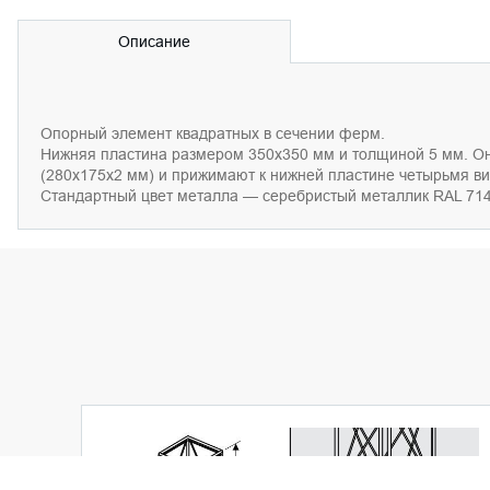
Описание
Опорн
ы
й
э
лемент квадра
т
н
ы
х
в сечении
ферм.
Нижня
я
пластина р
а
зм
е
р
ом
350х350 мм
и
то
лщиной
5 мм.
О
(280х175х2 мм)
и
при
жимают к
нижн
ей
пластин
е
ч
е
т
ы
р
ь
м
я
ви
Стандартн
ы
й
цвет
метал
ла
— с
е
р
е
б
ристый металлик
RAL 714