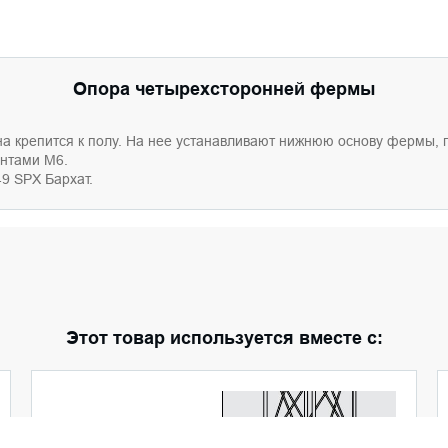
Опора четырехсторонней фермы
на кр
е
пится
к полу
. На не
е устанавливают
нижню
ю
основу ферм
ы
, 
нтами М6.
9 SPX Бархат.
Этот товар используется вместе с: