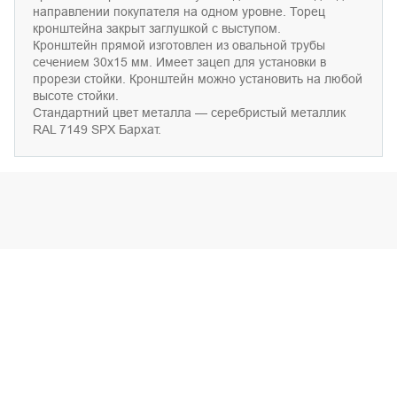
направлении покупателя на одном уровне
. Торец
кронштейн
а
закр
ы
т заглушко
й с
в
ы
ступом.
Кронштейн прям
о
й
изготовлен и
з овально
й
труб
ы
сечением
30х15 мм.
Имеет
за
це
п для
установки
в
прор
е
зи ст
о
йки. Кронштейн можн
о установить на любой
высоте стойки
.
Стандартний
цвет
метал
ла
— с
еребристый
метал
ли
к
RAL 7149 SPX Бархат.
Этот товар используется вместе с: