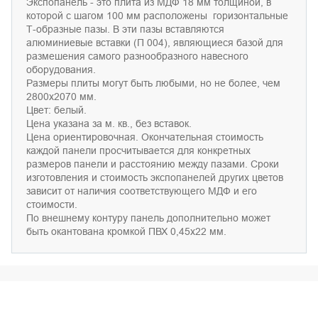
Экспопанель -
это
плита
и
з МДФ 18 мм
толщиной
, в
которой с шагом
100 мм
расположены
горизонтальн
ые
Т-
образные
паз
ы
. В
эти пазы вставляются
алюминиевые вставки
(П 004),
являющиеся
базо
й
для
р
азмешения самого разнообразного
нав
е
сного
об
орудования
.
Р
а
зм
е
р
ы
плит
ы
мо
гут
б
ыть любыми
,
но
не б
олее, чем
2800х2070 мм.
Цвет
: б
е
л
ы
й.
Ц
е
на
у
казана за м. кв., без вставок.
Ц
е
на ор
иентировочная
. О
кончательная стоимость
каждой панели просчитывается для конкретных
размеров панели и расстоянию между пазами
.
Сроки
изготовления и стоимость экспопанелей других цветов
зависит от наличия соответствующего
МДФ
и его
стоимости
.
По
внешнему
контуру панель до
полнительно
може
т
б
ыть
окантована кр
омкой
ПВХ 0,45х22 мм.