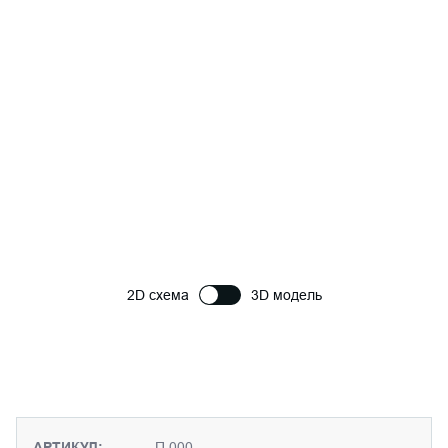
2D схема
3D модель
АРТИКУЛ:
П 000